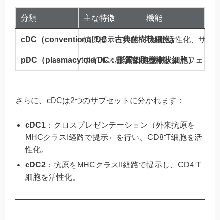
分類
主な特徴
機能
cDC（conventional DC：古典的樹状細胞）
抗原提示に特化
T細胞活性化、サイ
pDC（plasmacytoid DC：形質細胞様樹状細胞）
ウイルス感染感知に特化
I型インターフェロン
さらに、cDCは2つのサブセットに分かれます：
cDC1
：クロスプレゼンテーション（外来抗原を
MHCクラスI経路で提示）を行い、CD8⁺T細胞を活
性化。
cDC2
：抗原をMHCクラスII経路で提示し、CD4⁺T
細胞を活性化。