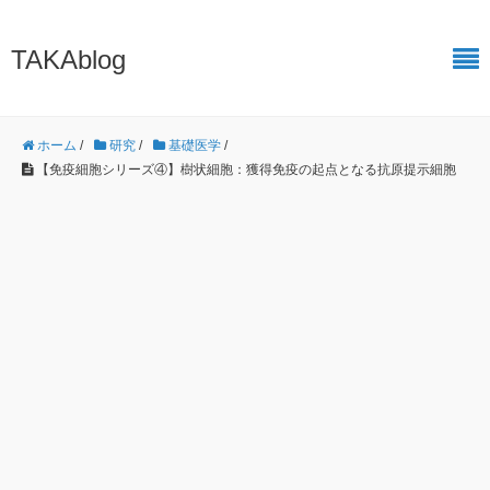
TAKAblog
ホーム
/
研究
/
基礎医学
/
【免疫細胞シリーズ④】樹状細胞：獲得免疫の起点となる抗原提示細胞