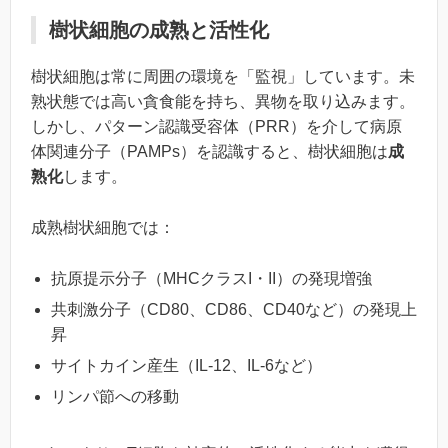
樹状細胞の成熟と活性化
樹状細胞は常に周囲の環境を「監視」しています。未
熟状態では高い貪食能を持ち、異物を取り込みます。
しかし、パターン認識受容体（PRR）を介して病原
体関連分子（PAMPs）を認識すると、樹状細胞は
成
熟化
します。
成熟樹状細胞では：
抗原提示分子（MHCクラスI・II）の発現増強
共刺激分子（CD80、CD86、CD40など）の発現上
昇
サイトカイン産生（IL-12、IL-6など）
リンパ節への移動