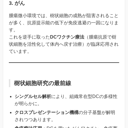
3. がん
腫瘍微小環境では、樹状細胞の成熟が阻害されること
が多く、抗原提示能の低下が免疫逃避の一因になりま
す。
これを逆手に取った
DCワクチン療法
（腫瘍抗原で樹
状細胞を活性化して体内へ戻す治療）が臨床応用され
ています。
樹状細胞研究の最前線
シングルセル解析
により、組織常在型DCの多様性
が明らかに。
クロスプレゼンテーション機構
の分子基盤が解明
されつつあります。