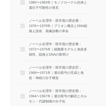
1980〜1983年｜モノクローナル抗体と
遺伝子可動性の発見
ノーベル生理学・医学賞の歴史⑲：
1976〜1979年｜プリオン概念とDNA組
換え技術、画像診断の革命
ノーベル生理学・医学賞の歴史⑱：
1972〜1975年｜細胞膜モデルと免疫多
様性、組換えDNAの夜明け
ノーベル生理学・医学賞の歴史⑰：
1968〜1971年｜遺伝暗号の完成と免
疫・神経の分子構造
ノーベル生理学・医学賞の歴史⑯：
1964〜1967年｜遺伝暗号の解読とホル
モン・代謝制御の分子化