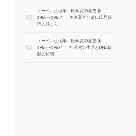
ノーベル生理学・医学賞の歴史⑮：
1960〜1963年｜免疫寛容と遺伝暗号解
読の始まり
ノーベル生理学・医学賞の歴史⑭：
1956〜1959年｜神経電気生理とDNA複
製の解明