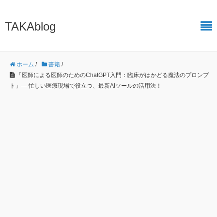
TAKAblog
ホーム
/
書籍
/
「医師による医師のためのChatGPT入門：臨床がはかどる魔法のプロンプ
ト」— 忙しい医療現場で役立つ、最新AIツールの活用法！