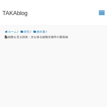
TAKAblog
ホーム
/
研究
/
教科書
/
細胞を見る技術：光を操る細胞生物学の最前線