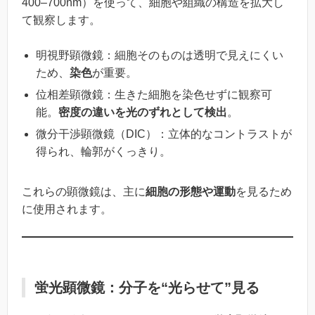
400–700nm）を使って、細胞や組織の構造を拡大し
て観察します。
明視野顕微鏡：細胞そのものは透明で見えにくい
ため、
染色
が重要。
位相差顕微鏡：生きた細胞を染色せずに観察可
能。
密度の違いを光のずれとして検出
。
微分干渉顕微鏡（DIC）：立体的なコントラストが
得られ、輪郭がくっきり。
これらの顕微鏡は、主に
細胞の形態や運動
を見るため
に使用されます。
蛍光顕微鏡：分子を“光らせて”見る