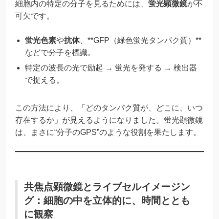
細胞内の特定の分子を見るためには、
蛍光顕微鏡
が不
可欠です。
蛍光色素
や
抗体
、**GFP（緑色蛍光タンパク質）**
などで分子を標識。
特定の波長の光で励起 → 蛍光を発する → 検出器
で捉える。
この方法により、「どのタンパク質が、どこに、いつ
存在するか」が見えるようになりました。蛍光顕微鏡
は、まさに“分子のGPS”のような役割を果たします。
共焦点顕微鏡とライブセルイメージン
グ：細胞の中を立体的に、時間ととも
に観察