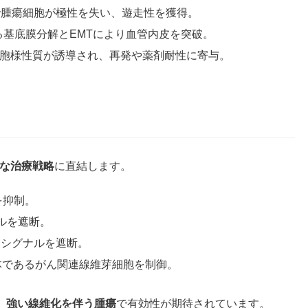
で腫瘍細胞が極性を失い、遊走性を獲得。
る基底膜分解とEMTにより血管内皮を突破。
細胞様性質が誘導され、再発や薬剤耐性に寄与。
な治療戦略
に直結します。
を抑制。
ナルを遮断。
的シグナルを遮断。
体であるがん関連線維芽細胞を制御。
、強い線維化を伴う腫瘍
で有効性が期待されています。