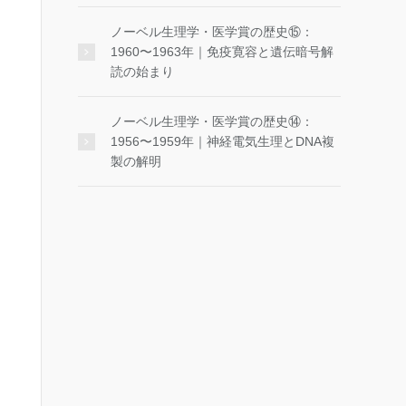
ノーベル生理学・医学賞の歴史⑮：
1960〜1963年｜免疫寛容と遺伝暗号解
読の始まり
ノーベル生理学・医学賞の歴史⑭：
1956〜1959年｜神経電気生理とDNA複
製の解明