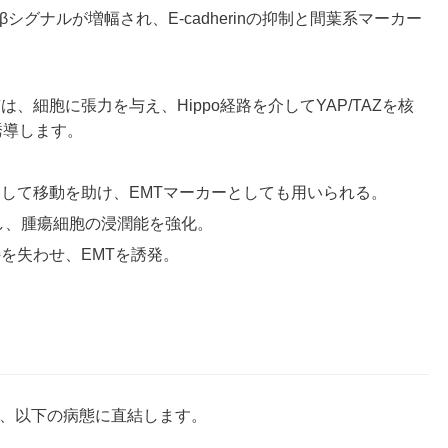
βシグナルが増幅され、E-cadherinの抑制と間葉系マーカー
、細胞に張力を与え、Hippo経路を介してYAP/TAZを核
誘導します。
して移動を助け、EMTマーカーとしても用いられる。
し、腫瘍細胞の浸潤能を強化。
を失わせ、EMTを誘発。
り
は、以下の病態に直結します。