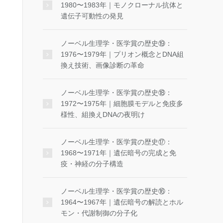
1980〜1983年｜モノクローナル抗体と
遺伝子可動性の発見
ノーベル生理学・医学賞の歴史⑲：
1976〜1979年｜プリオン概念とDNA組
換え技術、画像診断の革命
ノーベル生理学・医学賞の歴史⑱：
1972〜1975年｜細胞膜モデルと免疫多
様性、組換えDNAの夜明け
ノーベル生理学・医学賞の歴史⑰：
1968〜1971年｜遺伝暗号の完成と免
疫・神経の分子構造
ノーベル生理学・医学賞の歴史⑯：
1964〜1967年｜遺伝暗号の解読とホル
モン・代謝制御の分子化