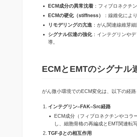
ECM成分の異常沈着
：フィブロネクチン
ECMの硬化（stiffness）
：線維化により
リモデリングの亢進
：がん関連線維芽細
シグナル伝達の強化
：インテグリンやデ
導。
ECMとEMTのシグナル
がん微小環境でのECM変化は、以下の経路
インテグリン–FAK–Src経路
ECM成分（フィブロネクチンやコラー
し、細胞骨格の再編成とEMT関連転写因子（
TGF-βとの相互作用