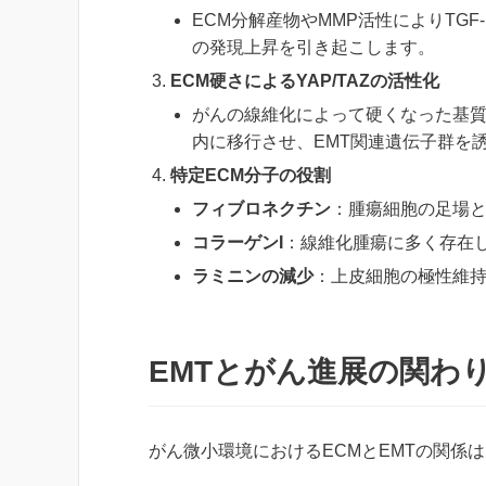
ECM分解産物やMMP活性によりTGF-
の発現上昇を引き起こします。
ECM硬さによるYAP/TAZの活性化
がんの線維化によって硬くなった基質は
内に移行させ、EMT関連遺伝子群を
特定ECM分子の役割
フィブロネクチン
：腫瘍細胞の足場と
コラーゲンI
：線維化腫瘍に多く存在
ラミニンの減少
：上皮細胞の極性維持
EMTとがん進展の関わ
がん微小環境におけるECMとEMTの関係