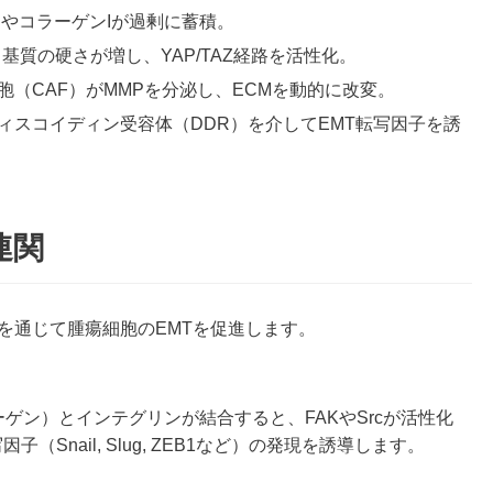
やコラーゲンIが過剰に蓄積。
基質の硬さが増し、YAP/TAZ経路を活性化。
胞（CAF）がMMPを分泌し、ECMを動的に改変。
ィスコイディン受容体（DDR）を介してEMT転写因子を誘
連関
を通じて腫瘍細胞のEMTを促進します。
ゲン）とインテグリンが結合すると、FAKやSrcが活性化
Snail, Slug, ZEB1など）の発現を誘導します。