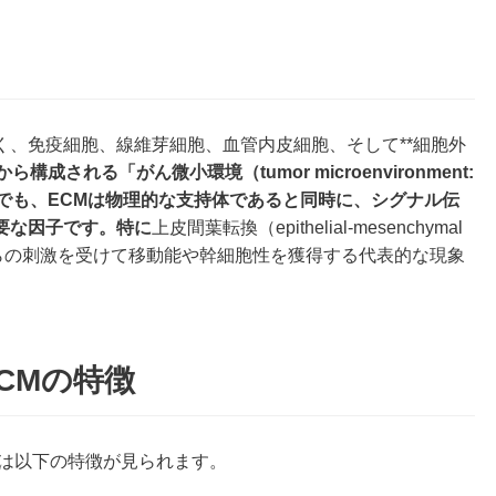
く、免疫細胞、線維芽細胞、血管内皮細胞、そして**細胞外
から構成される「がん微小環境（tumor microenvironment:
でも、ECMは物理的な支持体であると同時に、シグナル伝
要な因子です。特に
上皮間葉転換（epithelial-mesenchymal
胞がECMからの刺激を受けて移動能や幹細胞性を獲得する代表的な現象
CMの特徴
では以下の特徴が見られます。