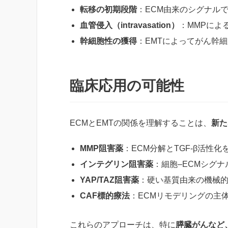
転移の初期段階
：ECM由来のシグナル
血管侵入（intravasation）
：MMPによ
幹細胞性の獲得
：EMTによってがん幹
臨床応用の可能性
ECMとEMTの関係を理解することは、
新た
MMP阻害薬
：ECM分解とTGF-β活性化
インテグリン阻害薬
：細胞–ECMシグ
YAP/TAZ阻害薬
：硬い基質由来の機械
CAF標的療法
：ECMリモデリングの主
これらのアプローチは、特に
膵臓がんなど