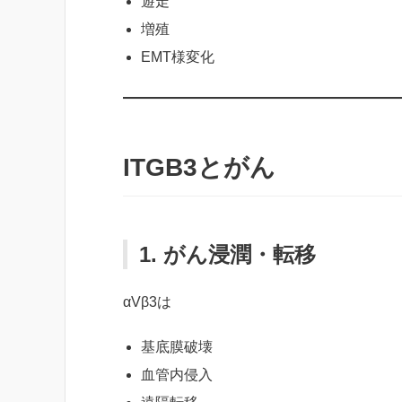
遊走
増殖
EMT様変化
ITGB3とがん
1. がん浸潤・転移
αVβ3は
基底膜破壊
血管内侵入