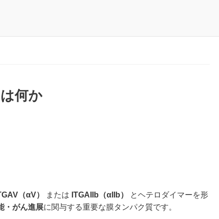
）とは何か
ITGAV（αV）
または
ITGAIIb（αIIb）
とヘテロダイマーを形
能・がん進展
に関与する重要な膜タンパク質です。