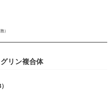
細胞）
テグリン複合体
B3）