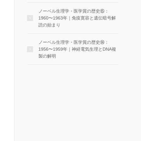
ノーベル生理学・医学賞の歴史⑮：
1960〜1963年｜免疫寛容と遺伝暗号解
読の始まり
ノーベル生理学・医学賞の歴史⑭：
1956〜1959年｜神経電気生理とDNA複
製の解明