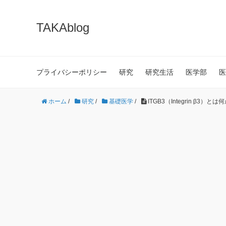
TAKAblog
プライバシーポリシー
研究
研究生活
医学部
医
ホーム
/
研究
/
基礎医学
/
ITGB3（Integrin β3）とは