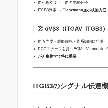
血小板凝集・止血の中核分子
ITGB3異常 →
Glanzmann血小板無力症
② αVβ3（ITGAV–ITGB3
血管内皮・腫瘍細胞・骨系細胞に発現
RGDモチーフを持つECM（Vitronectin, 
がん生物学で特に重要
ITGB3のシグナル伝達