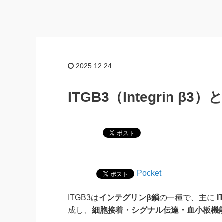
2025.12.24
ITGB3（Integrin β3
Pocket
ITGB3は
インテグリンβ鎖
の一種で、主に
成し、
細胞接着・シグナル伝達・血小板機