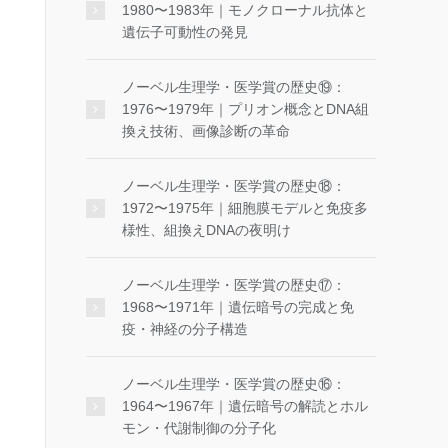
1980〜1983年｜モノクローナル抗体と
遺伝子可動性の発見
ノーベル生理学・医学賞の歴史⑲：
1976〜1979年｜プリオン概念とDNA組
換え技術、画像診断の革命
ノーベル生理学・医学賞の歴史⑱：
1972〜1975年｜細胞膜モデルと免疫多
様性、組換えDNAの夜明け
ノーベル生理学・医学賞の歴史⑰：
1968〜1971年｜遺伝暗号の完成と免
疫・神経の分子構造
ノーベル生理学・医学賞の歴史⑯：
1964〜1967年｜遺伝暗号の解読とホル
モン・代謝制御の分子化