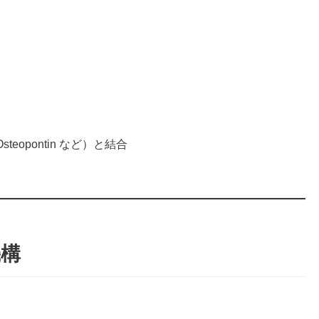
）
Osteopontin など）と結合
機構