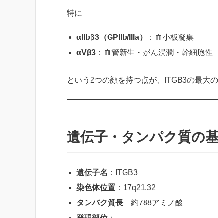
特に
αIIbβ3（GPIIb/IIIa）
：血小板凝集
αVβ3
：血管新生・がん浸潤・幹細胞性
という2つの顔を持つ点が、ITGB3の最大
遺伝子・タンパク質の
遺伝子名
：ITGB3
染色体位置
：17q21.32
タンパク質長
：約788アミノ酸
発現部位
：