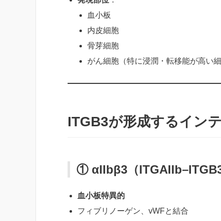
血小板
内皮細胞
骨芽細胞
がん細胞（特に浸潤・転移能が高い
ITGB3が形成するイン
① αIIbβ3（ITGAIIb–ITG
血小板特異的
フィブリノーゲン、vWFと結合